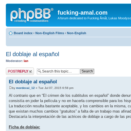
fucking-amal.com
A forum dedicated to Fucking Åmål, Lukas Moodyson'
Board index
‹
Non-English Films
‹
Non-English
El doblaje al español
Moderator:
Ian
Post a reply
El doblaje al español
by
mordecai_12
» Tue Jul 07, 2015 6:58 pm
Al contrario que en “El crimen de los subtitulos en español” donde denu
consistía en joder la película y no en hacerla comprensible para los hisp
La traducción resulta bastante aceptable, y los cambios en la misma, c
que existan muchos cambios “gratuitos” a falta de un trabajo mas afinado
Destacaría la interpretación de las actrices de doblaje a cargo de las pr
Ficha de doblaje: