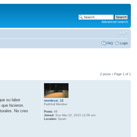
Advanced search
FAQ
Login
2 posts • Page
1
of
1
que su labor
mordecai_12
Faithfull Member
 que hicieron.
turales. No creo
Posts:
49
Joined:
Sun Mar 22, 2015 12:09 am
Location:
Spain