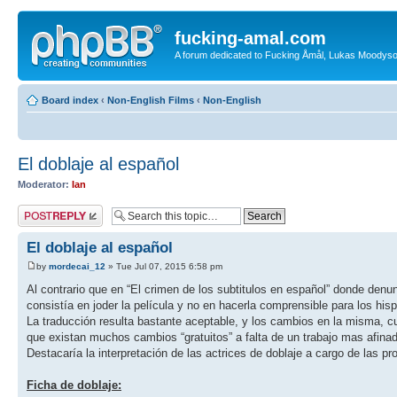
fucking-amal.com
A forum dedicated to Fucking Åmål, Lukas Moodyson'
Board index
‹
Non-English Films
‹
Non-English
El doblaje al español
Moderator:
Ian
Post a reply
El doblaje al español
by
mordecai_12
» Tue Jul 07, 2015 6:58 pm
Al contrario que en “El crimen de los subtitulos en español” donde denu
consistía en joder la película y no en hacerla comprensible para los hisp
La traducción resulta bastante aceptable, y los cambios en la misma, c
que existan muchos cambios “gratuitos” a falta de un trabajo mas afinado
Destacaría la interpretación de las actrices de doblaje a cargo de las pr
Ficha de doblaje: