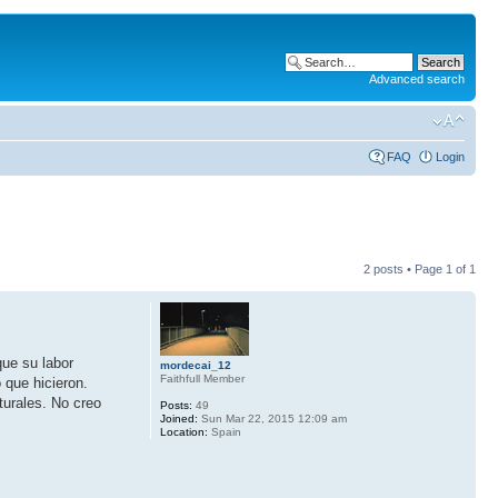
Advanced search
FAQ
Login
2 posts • Page
1
of
1
que su labor
mordecai_12
Faithfull Member
 que hicieron.
turales. No creo
Posts:
49
Joined:
Sun Mar 22, 2015 12:09 am
Location:
Spain